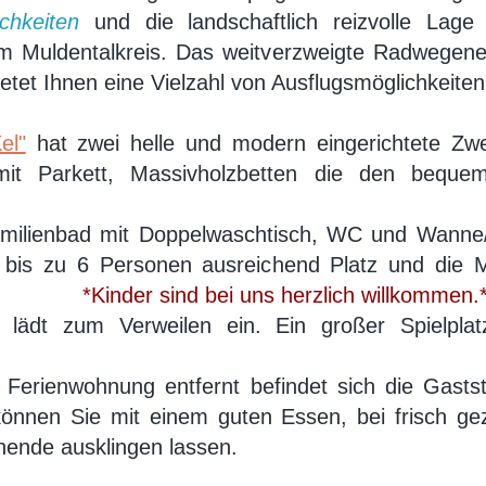
ichkeiten
und die landschaftlich reizvolle Lag
 im Muldentalkreis. Das weitverzweigte Radwegen
etet Ihnen eine Vielzahl von Ausflugsmöglichkeite
el"
hat zwei helle und modern eingerichtete Zwe
it Parkett, Massivholzbetten die den bequem
.
amilienbad mit Doppelwaschtisch, WC und Wanne/
 bis zu 6 Personen ausreichend Platz und die Mö
d bei uns herzlich willkommen.
 lädt zum Verweilen ein. Ein großer Spielpla
erienwohnung entfernt befindet sich die Gasts
 können Sie mit einem guten Essen, bei frisch ge
ende ausklingen lassen.