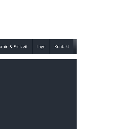
"
hain
mie & Freizeit
Lage
Kontakt