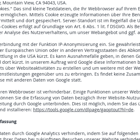
, Mountain View, CA 94043, USA.
kies." Das sind kleine Textdateien, die Ihr Webbrowser auf Ihrem 
ermöglichen. Mittels Cookie erzeugte Informationen über Ihre B
ittelt und dort gespeichert. Server-Standort ist im Regelfall die 
Cookies erfolgt auf Grundlage von Art. 6 Abs. 1 lit. f DSGVO. Als B
der Analyse des Nutzerverhaltens, um unser Webangebot und ggf. 
Verbindung mit der Funktion IP-Anonymisierung ein. Sie gewährleist
 der Europäischen Union oder in anderen Vertragsstaaten des Ab
tlung in die USA kürzt. Es kann Ausnahmefälle geben, in denen Go
d dort kürzt. In unserem Auftrag wird Google diese Informationen
s über Websiteaktivitäten zu erstellen und um weitere mit der W
enstleistungen gegenüber uns zu erbringen. Es findet keine Zus
sse mit anderen Daten von Google statt.
hren Webbrowser ist verhinderbar. Einige Funktionen unserer Web
nnen Sie die Erfassung von Daten bezüglich Ihrer Website-Nutzung
itung durch Google unterbinden. Dies ist möglich, indem Sie das 
nd installieren:
https://tools.google.com/dlpage/gaoptout?hl=de
.
rfassung
Daten durch Google Analytics verhindern, indem Sie auf folgenden L
ng Ihrer Daten bei zukünftigen Besuchen unserer Website verhindert