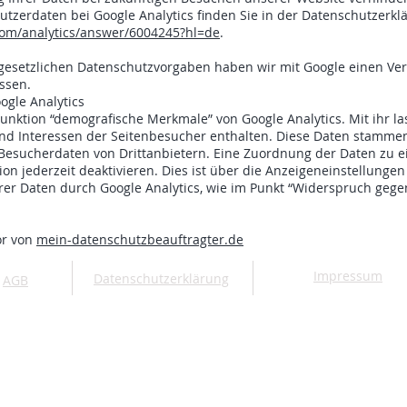
tzerdaten bei Google Analytics finden Sie in der Datenschutzerkl
com/analytics/answer/6004245?hl=de
.
 gesetzlichen Datenschutzvorgaben haben wir mit Google einen Ver
ssen.
gle Analytics
nktion “demografische Merkmale” von Google Analytics. Mit ihr lass
und Interessen der Seitenbesucher enthalten. Diese Daten stamme
esucherdaten von Drittanbietern. Eine Zuordnung der Daten zu ei
ion jederzeit deaktivieren. Dies ist über die Anzeigeneinstellunge
rer Daten durch Google Analytics, wie im Punkt “Widerspruch gegen
or von
mein-datenschutzbeauftragter.de
Impressum
Datenschutzerklärung
AGB