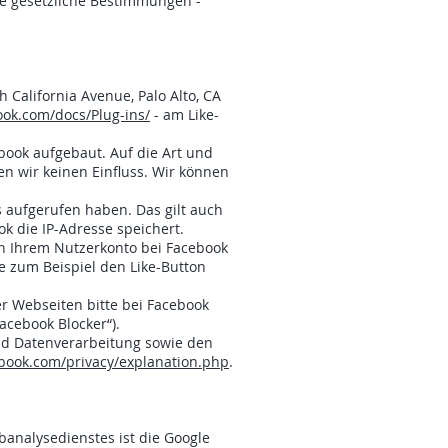
e gesetzliche Bestimmungen -
 California Avenue, Palo Alto, CA
ook.com/docs/Plug-ins/
- am Like-
book aufgebaut. Auf die Art und
n wir keinen Einfluss. Wir können
 aufgerufen haben. Das gilt auch
ok die IP-Adresse speichert.
in Ihrem Nutzerkonto bei Facebook
e zum Beispiel den Like-Button
r Webseiten bitte bei Facebook
acebook Blocker“).
d Datenverarbeitung sowie den
book.com/privacy/explanation.php
.
analysedienstes ist die Google