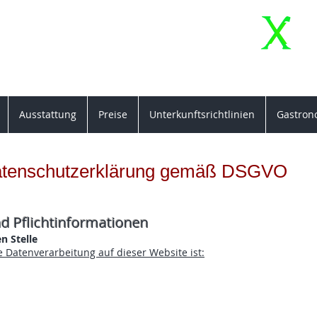
X
Ferienwohnung "Ma
X
el
iser Weg 8, 04683 Naunhof OT Ammels
Ausstattung
Preise
Unterkunftsrichtlinien
Gastrono
tenschutzerklärung gemäß DSGVO
d Pflichtinformationen
n Stelle
ie Datenverarbeitung auf dieser Website ist: