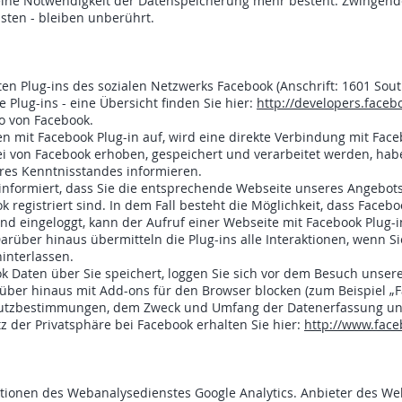
eine Notwendigkeit der Datenspeicherung mehr besteht. Zwingend
ten - bleiben unberührt.
n Plug-ins des sozialen Netzwerks Facebook (Anschrift: 1601 South
e Plug-ins - eine Übersicht finden Sie hier:
http://developers.faceb
go von Facebook.
n mit Facebook Plug-in auf, wird eine direkte Verbindung mit Face
i von Facebook erhoben, gespeichert und verarbeitet werden, habe
eres Kenntnisstandes informieren.
informiert, dass Sie die entsprechende Webseite unseres Angebots
ok registriert sind. In dem Fall besteht die Möglichkeit, dass Facebo
und eingeloggt, kann der Aufruf einer Webseite mit Facebook Plug-
rüber hinaus übermitteln die Plug-ins alle Interaktionen, wenn Si
interlassen.
 Daten über Sie speichert, loggen Sie sich vor dem Besuch unsere
rüber hinaus mit Add-ons für den Browser blocken (zum Beispiel „F
hutzbestimmungen, dem Zweck und Umfang der Datenerfassung un
z der Privatsphäre bei Facebook erhalten Sie hier:
http://www.face
ionen des Webanalysedienstes Google Analytics. Anbieter des Web